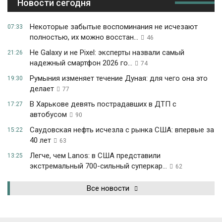
Новости сегодня
Некоторые забытые воспоминания не исчезают
07:33
полностью, их можно восстан...
46
Не Galaxy и не Pixel: эксперты назвали самый
21:26
надежный смартфон 2026 го...
74
Румыния изменяет течение Дуная: для чего она это
19:30
делает
77
В Харькове девять пострадавших в ДТП с
17:27
автобусом
90
Саудовская нефть исчезла с рынка США: впервые за
15:22
40 лет
63
Легче, чем Lanos: в США представили
13:25
экстремальный 700-сильный суперкар...
62
Все новости