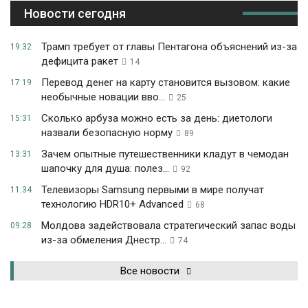
Новости сегодня
Трамп требует от главы Пентагона объяснений из-за
19:32
дефицита ракет
14
Перевод денег на карту становится вызовом: какие
17:19
необычные новации вво...
25
Сколько арбуза можно есть за день: диетологи
15:31
назвали безопасную норму
89
Зачем опытные путешественники кладут в чемодан
13:31
шапочку для душа: полез...
92
Телевизоры Samsung первыми в мире получат
11:34
технологию HDR10+ Advanced
68
Молдова задействовала стратегический запас воды
09:28
из-за обмеления Днестр...
74
Все новости