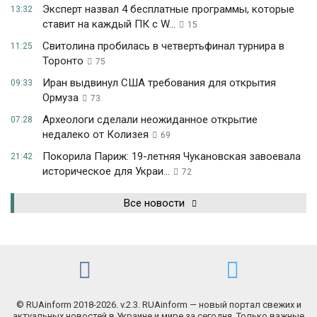
Эксперт назвал 4 бесплатные программы, которые
13:32
ставит на каждый ПК с W...
15
Свитолина пробилась в четвертьфинал турнира в
11:25
Торонто
75
Иран выдвинул США требования для открытия
09:33
Ормуза
73
Археологи сделали неожиданное открытие
07:28
недалеко от Колизея
69
Покорила Париж: 19-летняя Чукановская завоевала
21:42
историческое для Украи...
72
Все новости
© RUAinform 2018-2026. v.2.3. RUAinform — новый портал свежих и
актуальных новостей в Украине и мире за сегодня. Только важные