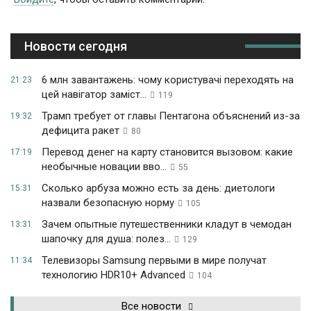
Новости сегодня
6 млн завантажень: чому користувачі переходять на
21:23
цей навігатор заміст...
119
Трамп требует от главы Пентагона объяснений из-за
19:32
дефицита ракет
80
Перевод денег на карту становится вызовом: какие
17:19
необычные новации вво...
55
Сколько арбуза можно есть за день: диетологи
15:31
назвали безопасную норму
105
Зачем опытные путешественники кладут в чемодан
13:31
шапочку для душа: полез...
129
Телевизоры Samsung первыми в мире получат
11:34
технологию HDR10+ Advanced
104
Все новости