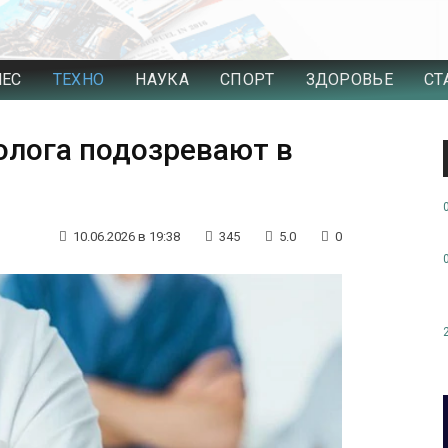
НЕС
ТЕХНО
НАУКА
СПОРТ
ЗДОРОВЬЕ
СТ
олога подозревают в
10.06.2026 в 19:38
345
5.0
0