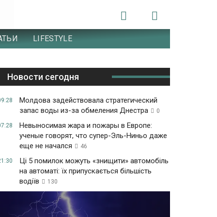
АТЬИ
LIFESTYLE
Новости сегодня
Молдова задействовала стратегический
09:28
запас воды из-за обмеления Днестра
0
Невыносимая жара и пожары в Европе:
07:28
ученые говорят, что супер-Эль-Ниньо даже
еще не начался
46
Ці 5 помилок можуть «знищити» автомобіль
21:30
на автоматі: їх припускається більшість
водіїв
130