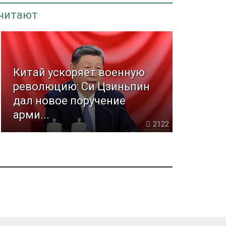
 читают
Китай ускоряет военную
революцию: Си Цзиньпин
дал новое поручение
арми...
2122