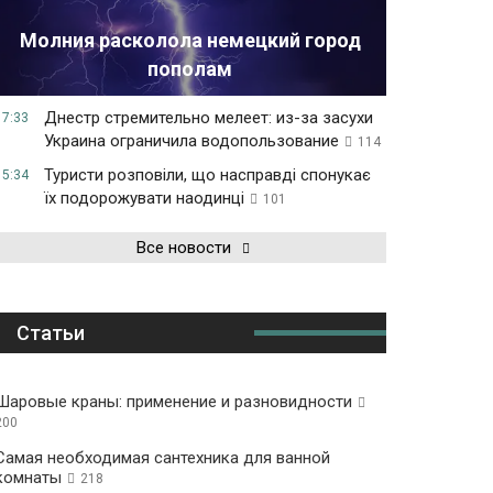
Молния расколола немецкий город
пополам
Днестр стремительно мелеет: из-за засухи
17:33
Украина ограничила водопользование
114
Туристи розповіли, що насправді спонукає
15:34
їх подорожувати наодинці
101
Все новости
Статьи
Шаровые краны: применение и разновидности
200
Самая необходимая сантехника для ванной
комнаты
218