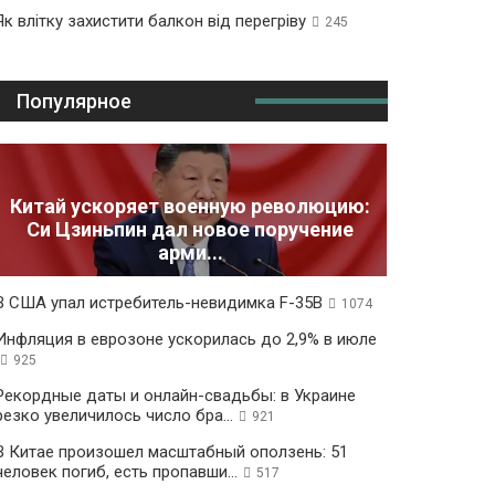
Як влітку захистити балкон від перегріву
245
Популярное
Китай ускоряет военную революцию:
Си Цзиньпин дал новое поручение
арми...
В США упал истребитель-невидимка F-35B
1074
Инфляция в еврозоне ускорилась до 2,9% в июле
925
Рекордные даты и онлайн-свадьбы: в Украине
резко увеличилось число бра...
921
В Китае произошел масштабный оползень: 51
человек погиб, есть пропавши...
517