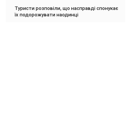
Туристи розповіли, що насправді спонукає
їх подорожувати наодинці