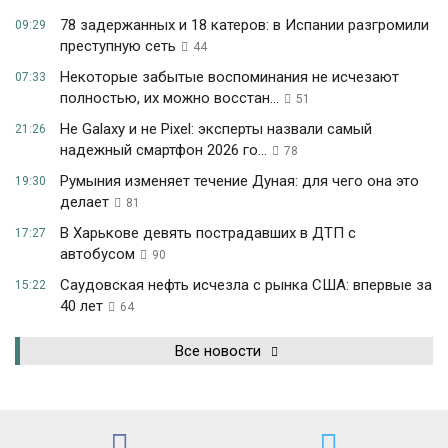
78 задержанных и 18 катеров: в Испании разгромили
09:29
преступную сеть
44
Некоторые забытые воспоминания не исчезают
07:33
полностью, их можно восстан...
51
Не Galaxy и не Pixel: эксперты назвали самый
21:26
надежный смартфон 2026 го...
78
Румыния изменяет течение Дуная: для чего она это
19:30
делает
81
В Харькове девять пострадавших в ДТП с
17:27
автобусом
90
Саудовская нефть исчезла с рынка США: впервые за
15:22
40 лет
64
Все новости