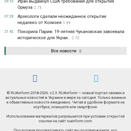
Иран выдвинул США требования для открытия
09:33
Ормуза
73
Археологи сделали неожиданное открытие
07:28
недалеко от Колизея
69
Покорила Париж: 19-летняя Чукановская завоевала
21:42
историческое для Украи...
72
Все новости
© RUAinform 2018-2026. v.2.3. RUAinform — новый портал свежих и
актуальных новостей в Украине и мире за сегодня. Только важные
и объективные новости ежедневно. Читай в удобном формате на
ноутбуке, планшете или смартфоне.
Использование материалов разрешается при условии открытой
ссылки на сайт ruainform.com.
Продолжая просматривать сайт вы подтверждаете, что