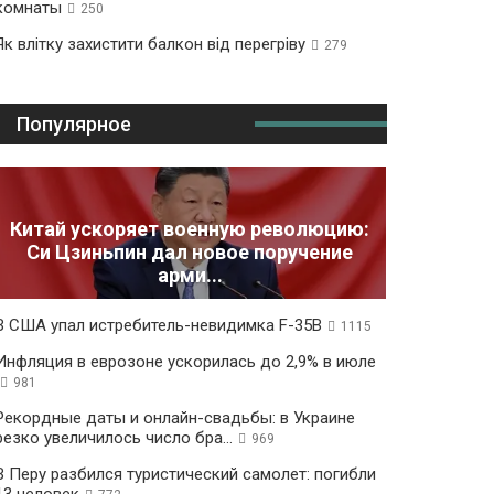
комнаты
250
Як влітку захистити балкон від перегріву
279
Популярное
Китай ускоряет военную революцию:
Си Цзиньпин дал новое поручение
арми...
В США упал истребитель-невидимка F-35B
1115
Инфляция в еврозоне ускорилась до 2,9% в июле
981
Рекордные даты и онлайн-свадьбы: в Украине
резко увеличилось число бра...
969
В Перу разбился туристический самолет: погибли