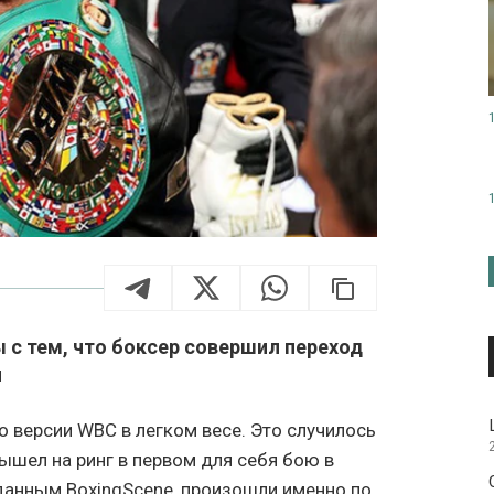
 с тем, что боксер совершил переход
н
 версии WBC в легком весе. Это случилось
ышел на ринг в первом для себя бою в
 данным BoxingScene, произошли именно по