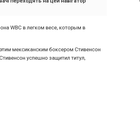
вачі переходять на цей навігатор
она WBC в легком весе, которым в
 этим мексиканским боксером Стивенсон
 Стивенсон успешно защитил титул,