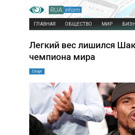
RUA
inform
ГЛАВНАЯ
ОБЩЕСТВО
МИР
БИЗ
Легкий вес лишился Шак
чемпиона мира
Спорт