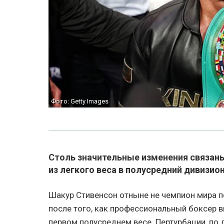
Фото: Getty Images
Столь значительные изменения связаны
из легкого веса в полусредний дивизио
Шакур Стивенсон отныне не чемпион мира по
после того, как профессиональный боксер в
первом полусреднем весе. Пертурбации, по