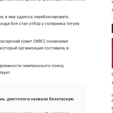
е, и ему удалось перебоксировать
ода боя стал отбор у соперника титула
боксерский совет (WBC) ознакомил
который организация составила, в
адлежности чемпионского пояса,
твует.
ень: диетологи назвали безопасную