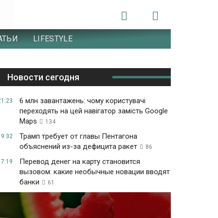
АТЬИ
LIFESTYLE
Новости сегодня
6 млн завантажень: чому користувачі
21:23
переходять на цей навігатор замість Google
Maps
134
Трамп требует от главы Пентагона
19:32
объяснений из-за дефицита ракет
86
Перевод денег на карту становится
17:19
вызовом: какие необычные новации вводят
банки
61