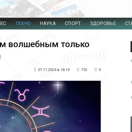
НЕС
ТЕХНО
НАУКА
СПОРТ
ЗДОРОВЬЕ
СТ
ым волшебным только
а
07.11.2024 в 18:19
753
0