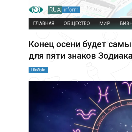
RUA
inform
ГЛАВНАЯ
ОБЩЕСТВО
МИР
БИЗ
Конец осени будет сам
для пяти знаков Зодиак
LifeStyle