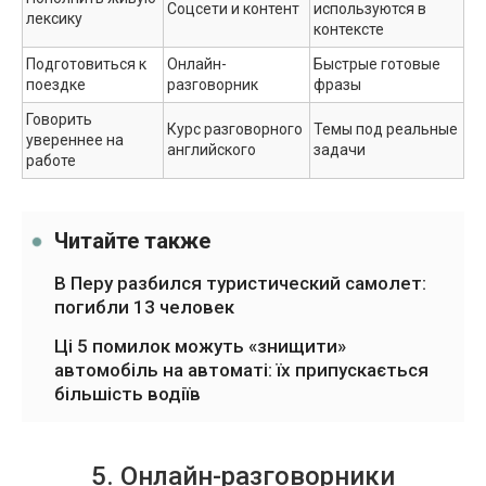
Соцсети и контент
используются в
лексику
контексте
Подготовиться к
Онлайн-
Быстрые готовые
поездке
разговорник
фразы
Говорить
Курс разговорного
Темы под реальные
увереннее на
английского
задачи
работе
Читайте также
В Перу разбился туристический самолет:
погибли 13 человек
Ці 5 помилок можуть «знищити»
автомобіль на автоматі: їх припускається
більшість водіїв
5. Онлайн-разговорники