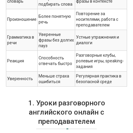
словарь
фразы в контексте
подбирать слова
Повторение за
Более понятную
Произношение
носителями, работа с
речь
преподавателем
Уверенные
Грамматика в
Устные упражнения и
фразы без долгих
речи
диалоги
пауз
Разговорные клубы,
Способность
Реакция
ролевые игры, speaking-
отвечать быстро
задания
Меньше страха
Регулярная практика в
Уверенность
ошибиться
безопасной среде
1. Уроки разговорного
английского онлайн с
преподавателем