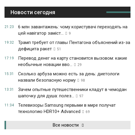
Новости сегодня
6 млн завантажень: чому користувачі переходять на
21:23
цей навігатор заміст...
9
Трамп требует от главы Пентагона объяснений из-за
19:32
дефицита ракет
51
Перевод денег на карту становится вызовом: какие
17:19
необычные новации вво...
29
Сколько арбуза можно есть за день: диетологи
15:31
назвали безопасную норму
98
Зачем опытные путешественники кладут в чемодан
13:31
шапочку для душа: полез...
97
Телевизоры Samsung первыми в мире получат
11:34
технологию HDR10+ Advanced
69
Все новости