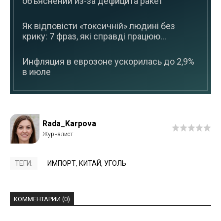
объяснений из-за дефицита ракет
Як відповісти «токсичній» людині без
крику: 7 фраз, які справді працюю...
Инфляция в еврозоне ускорилась до 2,9%
в июле
Rada_Karpova
ТЕГИ:
ИМПОРТ
,
КИТАЙ
,
УГОЛЬ
КОММЕНТАРИИ (0)