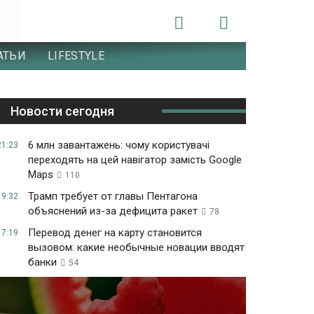
АТЬИ
LIFESTYLE
Новости сегодня
6 млн завантажень: чому користувачі
21:23
переходять на цей навігатор замість Google
Maps
110
Трамп требует от главы Пентагона
19:32
объяснений из-за дефицита ракет
78
Перевод денег на карту становится
17:19
вызовом: какие необычные новации вводят
банки
54