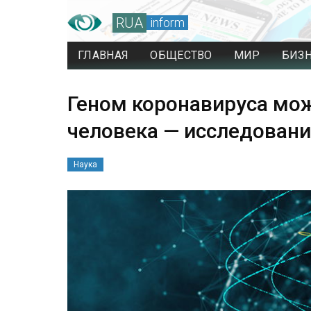
RUA
inform
ГЛАВНАЯ
ОБЩЕСТВО
МИР
БИЗ
Геном коронавируса мо
человека — исследован
Наука