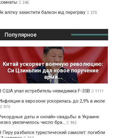
комнаты
246
Як влітку захистити балкон від перегріву
275
Популярное
Китай ускоряет военную революцию:
Си Цзиньпин дал новое поручение
арми...
В США упал истребитель-невидимка F-35B
1111
Инфляция в еврозоне ускорилась до 2,9% в июле
973
Рекордные даты и онлайн-свадьбы: в Украине
резко увеличилось число бра...
962
В Перу разбился туристический самолет: погибли