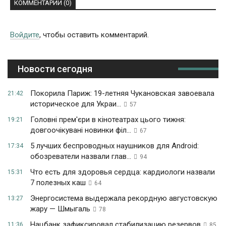
КОММЕНТАРИИ (0)
Войдите
, чтобы оставить комментарий.
Новости сегодня
Покорила Париж: 19-летняя Чукановская завоевала
21:42
историческое для Украи...
57
Головні прем'єри в кінотеатрах цього тижня:
19:21
довгоочікувані новинки філ...
67
5 лучших беспроводных наушников для Android:
17:34
обозреватели назвали глав...
94
Что есть для здоровья сердца: кардиологи назвали
15:31
7 полезных каш
64
Энергосистема выдержала рекордную августовскую
13:27
жару — Шмыгаль
78
Нацбанк зафиксировал стабилизацию резервов
11:36
85