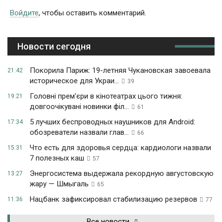
Войдите
, чтобы оставить комментарий.
Новости сегодня
Покорила Париж: 19-летняя Чукановская завоевала
21:42
историческое для Украи...
39
Головні прем'єри в кінотеатрах цього тижня:
19:21
довгоочікувані новинки філ...
61
5 лучших беспроводных наушников для Android:
17:34
обозреватели назвали глав...
66
Что есть для здоровья сердца: кардиологи назвали
15:31
7 полезных каш
57
Энергосистема выдержала рекордную августовскую
13:27
жару — Шмыгаль
65
Нацбанк зафиксировал стабилизацию резервов
11:36
77
Все новости