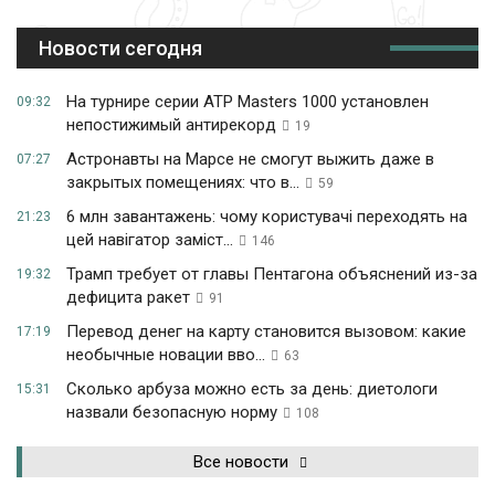
Новости сегодня
На турнире серии ATP Masters 1000 установлен
09:32
непостижимый антирекорд
19
Астронавты на Марсе не смогут выжить даже в
07:27
закрытых помещениях: что в...
59
6 млн завантажень: чому користувачі переходять на
21:23
цей навігатор заміст...
146
Трамп требует от главы Пентагона объяснений из-за
19:32
дефицита ракет
91
Перевод денег на карту становится вызовом: какие
17:19
необычные новации вво...
63
Сколько арбуза можно есть за день: диетологи
15:31
назвали безопасную норму
108
Все новости