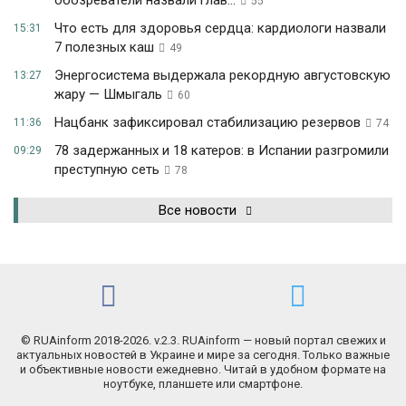
обозреватели назвали глав...
55
Что есть для здоровья сердца: кардиологи назвали
15:31
7 полезных каш
49
Энергосистема выдержала рекордную августовскую
13:27
жару — Шмыгаль
60
Нацбанк зафиксировал стабилизацию резервов
11:36
74
78 задержанных и 18 катеров: в Испании разгромили
09:29
преступную сеть
78
Все новости
© RUAinform 2018-2026. v.2.3. RUAinform — новый портал свежих и
актуальных новостей в Украине и мире за сегодня. Только важные
и объективные новости ежедневно. Читай в удобном формате на
ноутбуке, планшете или смартфоне.