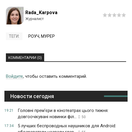
Rada_Karpova
ТЕГИ:
РОУЧ
,
МУРЕР
КОММЕНТАРИИ (0)
Войдите
, чтобы оставить комментарий.
Новости сегодня
Головні прем'єри в кінотеатрах цього тижня:
19:21
довгоочікувані новинки філ...
50
5 лучших беспроводных наушников для Android:
17:34