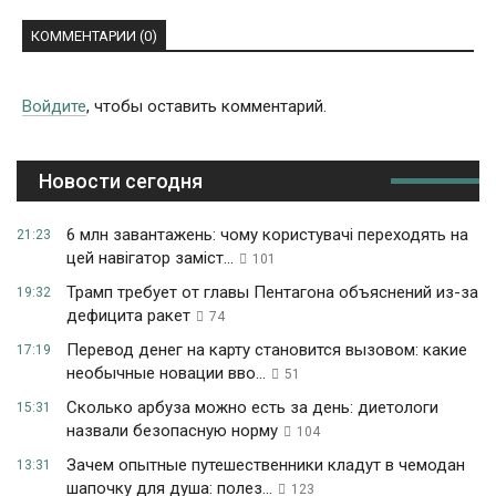
КОММЕНТАРИИ (0)
Войдите
, чтобы оставить комментарий.
Новости сегодня
6 млн завантажень: чому користувачі переходять на
21:23
цей навігатор заміст...
101
Трамп требует от главы Пентагона объяснений из-за
19:32
дефицита ракет
74
Перевод денег на карту становится вызовом: какие
17:19
необычные новации вво...
51
Сколько арбуза можно есть за день: диетологи
15:31
назвали безопасную норму
104
Зачем опытные путешественники кладут в чемодан
13:31
шапочку для душа: полез...
123