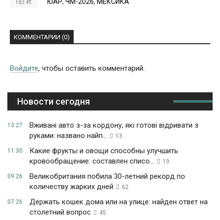
ТЕГИ:
ЮАР
,
ЧМ-2026
,
МЕКСИКА
КОММЕНТАРИИ (0)
Войдите
, чтобы оставить комментарий.
Новости сегодня
Вживані авто з-за кордону, які готові відривати з
13:27
руками: названо найп...
13
Какие фрукты и овощи способны улучшить
11:30
кровообращение: составлен списо...
19
Великобритания побила 30-летний рекорд по
09:26
количеству жарких дней
62
Держать кошек дома или на улице: найден ответ на
07:26
столетний вопрос
45