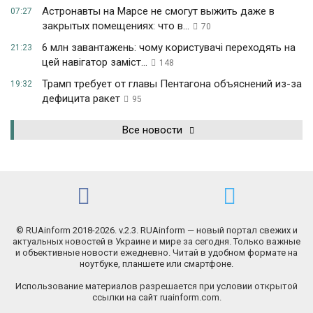
Астронавты на Марсе не смогут выжить даже в
07:27
закрытых помещениях: что в...
70
6 млн завантажень: чому користувачі переходять на
21:23
цей навігатор заміст...
148
Трамп требует от главы Пентагона объяснений из-за
19:32
дефицита ракет
95
Все новости
© RUAinform 2018-2026. v.2.3. RUAinform — новый портал свежих и
актуальных новостей в Украине и мире за сегодня. Только важные
и объективные новости ежедневно. Читай в удобном формате на
ноутбуке, планшете или смартфоне.
Использование материалов разрешается при условии открытой
ссылки на сайт ruainform.com.