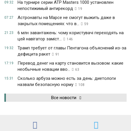
На турнире серии ATP Masters 1000 установлен
09:32
непостижимый антирекорд
19
Астронавты на Марсе не смогут выжить даже в
07:27
закрытых помещениях: что в...
59
6 млн завантажень: чому користувачі переходять на
21:23
цей навігатор заміст...
146
Трамп требует от главы Пентагона объяснений из-за
19:32
дефицита ракет
91
Перевод денег на карту становится вызовом: какие
17:19
необычные новации вво...
63
Сколько арбуза можно есть за день: диетологи
15:31
назвали безопасную норму
108
Все новости