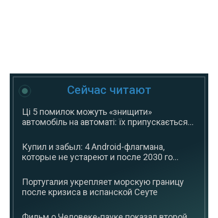
Сейчас читают
Ці 5 помилок можуть «знищити»
автомобіль на автоматі: їх припускається...
Купил и забыл: 4 Android-флагмана,
которые не устареют и после 2030 го...
Португалия укрепляет морскую границу
после кризиса в испанской Сеуте
Фильм о Человеке-пауке показал второй