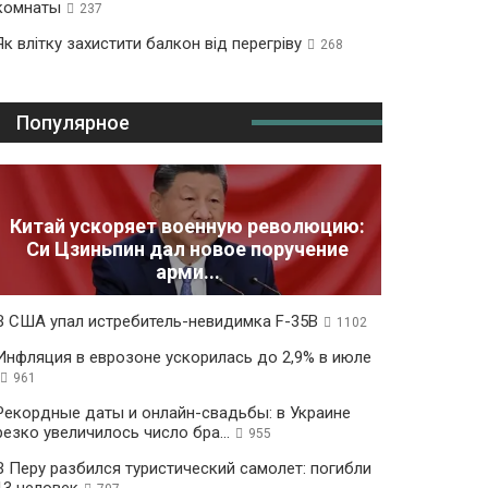
комнаты
237
Як влітку захистити балкон від перегріву
268
Популярное
Китай ускоряет военную революцию:
Си Цзиньпин дал новое поручение
арми...
В США упал истребитель-невидимка F-35B
1102
Инфляция в еврозоне ускорилась до 2,9% в июле
961
Рекордные даты и онлайн-свадьбы: в Украине
резко увеличилось число бра...
955
В Перу разбился туристический самолет: погибли