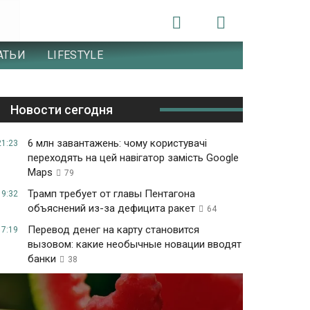
АТЬИ
LIFESTYLE
Новости сегодня
6 млн завантажень: чому користувачі
21:23
переходять на цей навігатор замість Google
Maps
79
Трамп требует от главы Пентагона
19:32
объяснений из-за дефицита ракет
64
Перевод денег на карту становится
17:19
вызовом: какие необычные новации вводят
банки
38