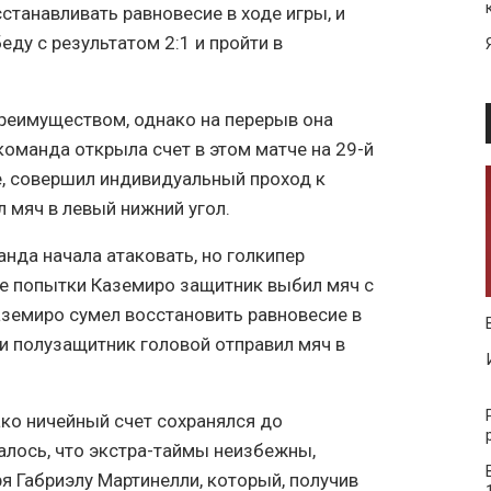
танавливать равновесие в ходе игры, и
ду с результатом 2:1 и пройти в
преимуществом, однако на перерыв она
команда открыла счет в этом матче на 29-й
е, совершил индивидуальный проход к
 мяч в левый нижний угол.
нда начала атаковать, но голкипер
ле попытки Каземиро защитник выбил мяч с
Каземиро сумел восстановить равновесие в
, и полузащитник головой отправил мяч в
ко ничейный счет сохранялся до
алось, что экстра-таймы неизбежны,
 Габриэлу Мартинелли, который, получив