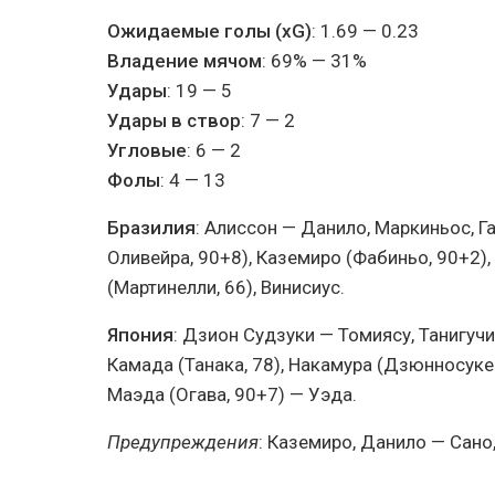
Ожидаемые голы (xG)
: 1.69 — 0.23
Владение мячом
: 69% — 31%
Удары
: 19 — 5
Удары в створ
: 7 — 2
Угловые
: 6 — 2
Фолы
: 4 — 13
Бразилия
: Алиссон — Данило, Маркиньос, Г
Оливейра, 90+8), Каземиро (Фабиньо, 90+2), 
(Мартинелли, 66), Винисиус.
Япония
: Дзион Судзуки — Томиясу, Танигучи,
Камада (Танака, 78), Накамура (Дзюнносукe 
Маэда (Огава, 90+7) — Уэда.
Предупреждения
: Каземиро, Данило — Сано