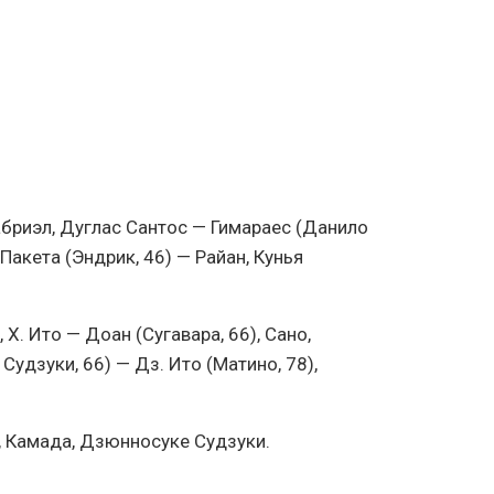
абриэл, Дуглас Сантос — Гимараес (Данило
Пакета (Эндрик, 46) — Райан, Кунья
 Х. Ито — Доан (Сугавара, 66), Сано,
Судзуки, 66) — Дз. Ито (Матино, 78),
, Камада, Дзюнносукe Судзуки.