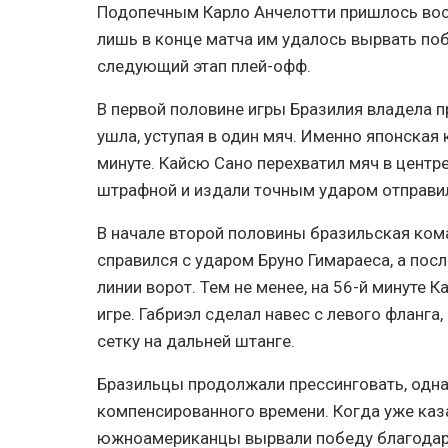
Подопечным Карло Анчелотти пришлось восс
лишь в конце матча им удалось вырвать побе
следующий этап плей-офф.
В первой половине игры Бразилия владела 
ушла, уступая в один мяч. Именно японская 
минуте. Кайсю Сано перехватил мяч в центр
штрафной и издали точным ударом отправил
В начале второй половины бразильская кома
справился с ударом Бруно Гимараеса, а пос
линии ворот. Тем не менее, на 56-й минуте 
игре. Габриэл сделал навес с левого фланга
сетку на дальней штанге.
Бразильцы продолжали прессинговать, одна
компенсированного времени. Когда уже каз
южноамериканцы вырвали победу благодаря