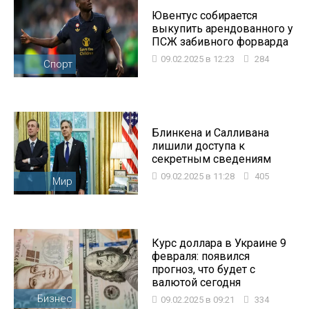
Ювентус собирается
выкупить арендованного у
ПСЖ забивного форварда
09.02.2025 в 12:23
284
Спорт
Блинкена и Салливана
лишили доступа к
секретным сведениям
09.02.2025 в 11:28
405
Мир
Курс доллара в Украине 9
февраля: появился
прогноз, что будет с
валютой сегодня
Бизнес
09.02.2025 в 09:21
334