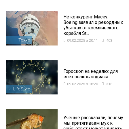
Не конкурент Маску:
Boeing заявил о рекордных
убытках от космического
корабля St...
Техно
09.02.2025 в 20:11
403
Гороскоп на неделю: для
всех знаков зодиака
09.02.2025 в 18:20
318
LifeStyle
Ученые рассказали, почему
мы притягиваем мух к
себе: ответ может удивить