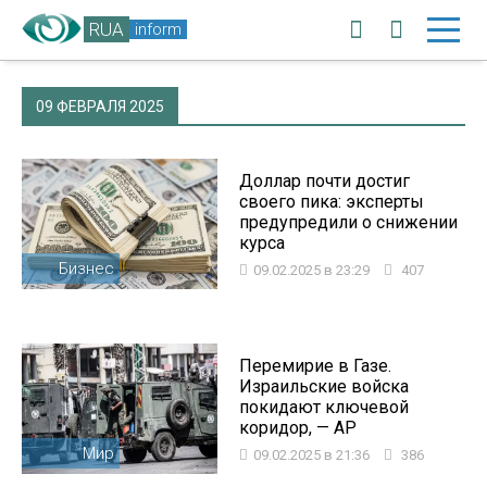
RUA
inform
09 ФЕВРАЛЯ 2025
Доллар почти достиг
своего пика: эксперты
предупредили о снижении
курса
Бизнес
09.02.2025 в 23:29
407
Перемирие в Газе.
Израильские войска
покидают ключевой
коридор, — AP
Мир
09.02.2025 в 21:36
386