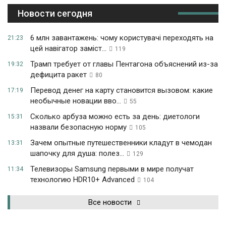
Новости сегодня
6 млн завантажень: чому користувачі переходять на
21:23
цей навігатор заміст...
119
Трамп требует от главы Пентагона объяснений из-за
19:32
дефицита ракет
80
Перевод денег на карту становится вызовом: какие
17:19
необычные новации вво...
55
Сколько арбуза можно есть за день: диетологи
15:31
назвали безопасную норму
105
Зачем опытные путешественники кладут в чемодан
13:31
шапочку для душа: полез...
129
Телевизоры Samsung первыми в мире получат
11:34
технологию HDR10+ Advanced
104
Все новости