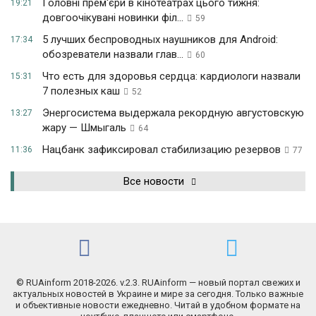
Головні прем'єри в кінотеатрах цього тижня:
19:21
довгоочікувані новинки філ...
59
5 лучших беспроводных наушников для Android:
17:34
обозреватели назвали глав...
60
Что есть для здоровья сердца: кардиологи назвали
15:31
7 полезных каш
52
Энергосистема выдержала рекордную августовскую
13:27
жару — Шмыгаль
64
Нацбанк зафиксировал стабилизацию резервов
11:36
77
Все новости
© RUAinform 2018-2026. v.2.3. RUAinform — новый портал свежих и
актуальных новостей в Украине и мире за сегодня. Только важные
и объективные новости ежедневно. Читай в удобном формате на