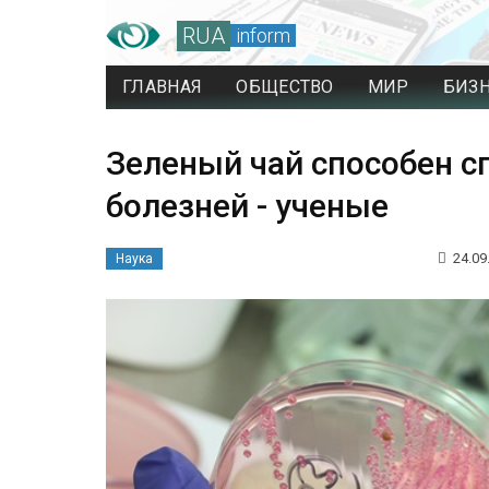
RUA
inform
ГЛАВНАЯ
ОБЩЕСТВО
МИР
БИЗ
Зеленый чай способен с
болезней - ученые
24.09
Наука