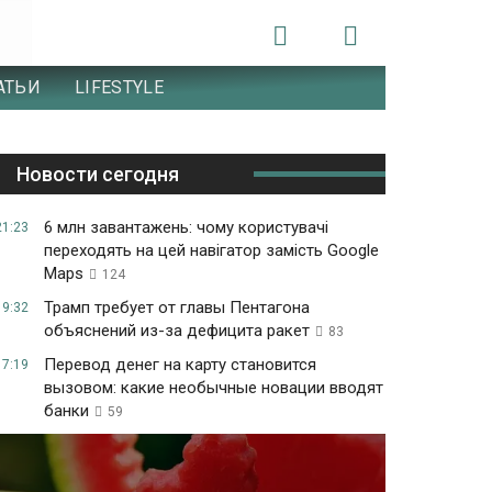
АТЬИ
LIFESTYLE
Новости сегодня
6 млн завантажень: чому користувачі
21:23
переходять на цей навігатор замість Google
Maps
124
Трамп требует от главы Пентагона
19:32
объяснений из-за дефицита ракет
83
Перевод денег на карту становится
17:19
вызовом: какие необычные новации вводят
банки
59