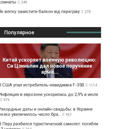
комнаты
249
Як влітку захистити балкон від перегріву
278
Популярное
Китай ускоряет военную революцию:
Си Цзиньпин дал новое поручение
арми...
В США упал истребитель-невидимка F-35B
1114
Инфляция в еврозоне ускорилась до 2,9% в июле
979
Рекордные даты и онлайн-свадьбы: в Украине
резко увеличилось число бра...
967
В Перу разбился туристический самолет: погибли