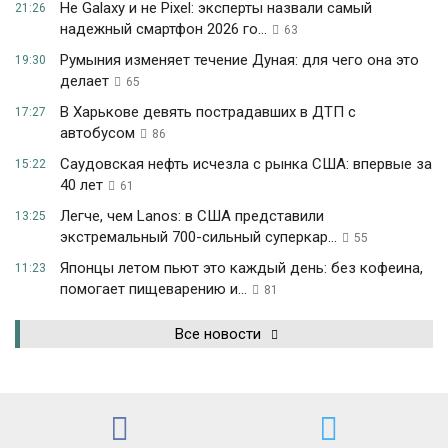
Не Galaxy и не Pixel: эксперты назвали самый
21:26
надежный смартфон 2026 го...
63
Румыния изменяет течение Дуная: для чего она это
19:30
делает
65
В Харькове девять пострадавших в ДТП с
17:27
автобусом
86
Саудовская нефть исчезла с рынка США: впервые за
15:22
40 лет
61
Легче, чем Lanos: в США представили
13:25
экстремальный 700-сильный суперкар...
55
Японцы летом пьют это каждый день: без кофеина,
11:23
помогает пищеварению и...
81
Все новости