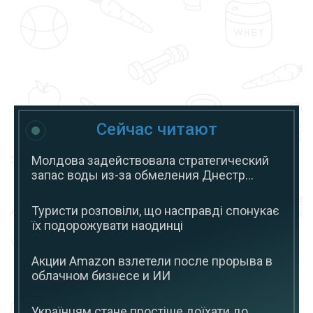
Сейчас читают
Молдова задействовала стратегический
запас воды из-за обмеления Днестр...
Туристи розповіли, що насправді спонукає
їх подорожувати наодинці
Акции Amazon взлетели после прорыва в
облачном бизнесе и ИИ
Українцям стане простіше доїхати до