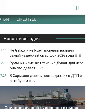
АТЬИ
LIFESTYLE
Новости сегодня
Не Galaxy и не Pixel: эксперты назвали
21:26
самый надежный смартфон 2026 года
43
Румыния изменяет течение Дуная: для чего
19:30
она это делает
57
В Харькове девять пострадавших в ДТП с
17:27
автобусом
77
Саудовская нефть исчезла с рынка