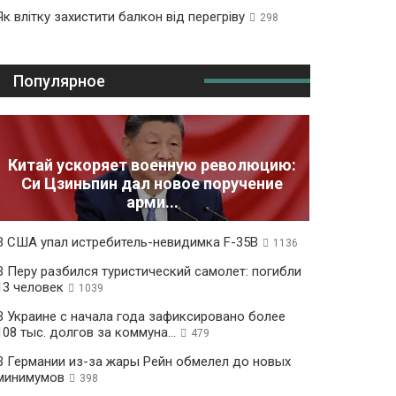
Як влітку захистити балкон від перегріву
298
Популярное
Китай ускоряет военную революцию:
Си Цзиньпин дал новое поручение
арми...
В США упал истребитель-невидимка F-35B
1136
В Перу разбился туристический самолет: погибли
13 человек
1039
В Украине с начала года зафиксировано более
108 тыс. долгов за коммуна...
479
В Германии из-за жары Рейн обмелел до новых
минимумов
398