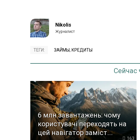
Nikolis
ТЕГИ:
ЗАЙМЫ
,
КРЕДИТЫ
Сейчас
6 млн завантажень: чому
користувачі переходять на
цей навігатор заміст...
163