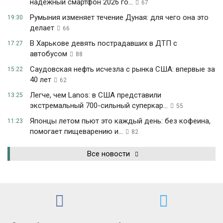
надежный смартфон 2026 го...
67
Румыния изменяет течение Дуная: для чего она это
19:30
делает
66
В Харькове девять пострадавших в ДТП с
17:27
автобусом
88
Саудовская нефть исчезла с рынка США: впервые за
15:22
40 лет
62
Легче, чем Lanos: в США представили
13:25
экстремальный 700-сильный суперкар...
55
Японцы летом пьют это каждый день: без кофеина,
11:23
помогает пищеварению и...
82
Все новости