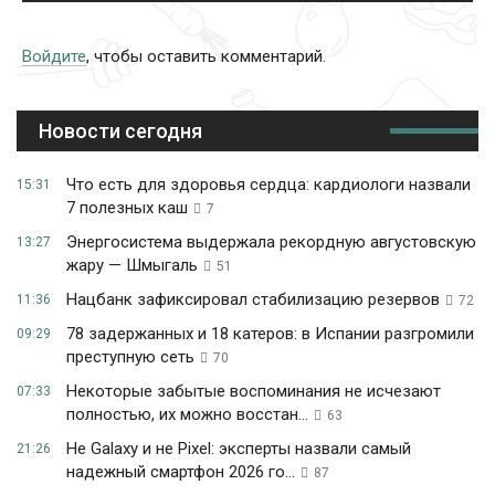
Войдите
, чтобы оставить комментарий.
Новости сегодня
Что есть для здоровья сердца: кардиологи назвали
15:31
7 полезных каш
7
Энергосистема выдержала рекордную августовскую
13:27
жару — Шмыгаль
51
Нацбанк зафиксировал стабилизацию резервов
11:36
72
78 задержанных и 18 катеров: в Испании разгромили
09:29
преступную сеть
70
Некоторые забытые воспоминания не исчезают
07:33
полностью, их можно восстан...
63
Не Galaxy и не Pixel: эксперты назвали самый
21:26
надежный смартфон 2026 го...
87