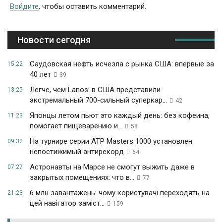
Войдите
, чтобы оставить комментарий.
Новости сегодня
Саудовская нефть исчезла с рынка США: впервые за
15:22
40 лет
39
Легче, чем Lanos: в США представили
13:25
экстремальный 700-сильный суперкар...
42
Японцы летом пьют это каждый день: без кофеина,
11:23
помогает пищеварению и...
58
На турнире серии ATP Masters 1000 установлен
09:32
непостижимый антирекорд
64
Астронавты на Марсе не смогут выжить даже в
07:27
закрытых помещениях: что в...
77
6 млн завантажень: чому користувачі переходять на
21:23
цей навігатор заміст...
159