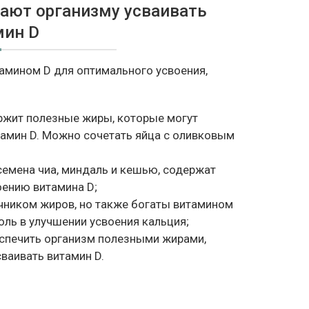
ают организму усваивать
мин D
тамином D для оптимального усвоения,
ержит полезные жиры, которые могут
тамин D. Можно сочетать яйца с оливковым
семена чиа, миндаль и кешью, содержат
оению витамина D;
чником жиров, но также богаты витамином
оль в улучшении усвоения кальция;
еспечить организм полезными жирами,
ваивать витамин D.