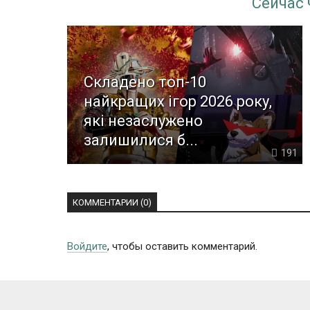
Сейчас
Складено топ-10
найкращих ігор 2026 року,
які незаслужено
залишилися б...
191
КОММЕНТАРИИ (0)
Войдите
, чтобы оставить комментарий.