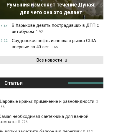
Румыния изменяет течение Дуная:
для чего она это делает
В Харькове девять пострадавших в ДТП с
17:27
автобусом
92
Саудовская нефть исчезла с рынка США:
15:22
впервые за 40 лет
65
Все новости
Статьи
Шаровые краны: применение и разновидности
266
Самая необходимая сантехника для ванной
комнаты
276
Як влітку захистити балкон від перегріву
312