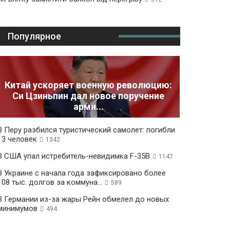
Популярное
Китай ускоряет военную революцию:
Си Цзиньпин дал новое поручение
арми...
В Перу разбился туристический самолет: погибли
13 человек
1342
В США упал истребитель-невидимка F-35B
1147
В Украине с начала года зафиксировано более
108 тыс. долгов за коммуна...
589
В Германии из-за жары Рейн обмелел до новых
минимумов
494