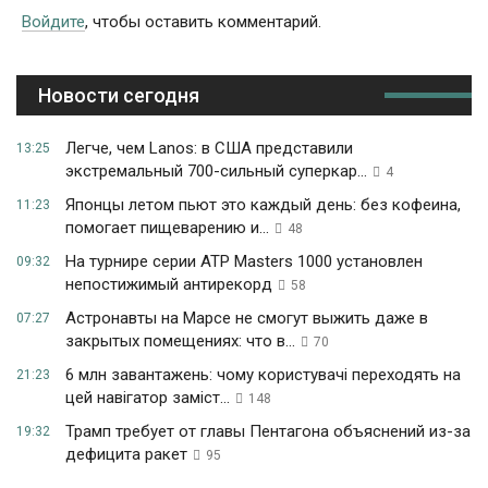
Войдите
, чтобы оставить комментарий.
Новости сегодня
Легче, чем Lanos: в США представили
13:25
экстремальный 700-сильный суперкар...
4
Японцы летом пьют это каждый день: без кофеина,
11:23
помогает пищеварению и...
48
На турнире серии ATP Masters 1000 установлен
09:32
непостижимый антирекорд
58
Астронавты на Марсе не смогут выжить даже в
07:27
закрытых помещениях: что в...
70
6 млн завантажень: чому користувачі переходять на
21:23
цей навігатор заміст...
148
Трамп требует от главы Пентагона объяснений из-за
19:32
дефицита ракет
95