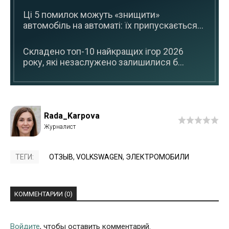
Ці 5 помилок можуть «знищити»
автомобіль на автоматі: їх припускається...
Складено топ-10 найкращих ігор 2026
року, які незаслужено залишилися б...
Rada_Karpova
ТЕГИ:
ОТЗЫВ
,
VOLKSWAGEN
,
ЭЛЕКТРОМОБИЛИ
КОММЕНТАРИИ (0)
Войдите
, чтобы оставить комментарий.