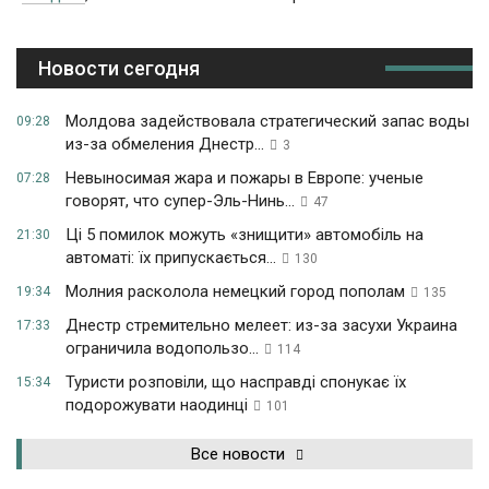
Новости сегодня
Молдова задействовала стратегический запас воды
09:28
из-за обмеления Днестр...
3
Невыносимая жара и пожары в Европе: ученые
07:28
говорят, что супер-Эль-Нинь...
47
Ці 5 помилок можуть «знищити» автомобіль на
21:30
автоматі: їх припускається...
130
Молния расколола немецкий город пополам
19:34
135
Днестр стремительно мелеет: из-за засухи Украина
17:33
ограничила водопользо...
114
Туристи розповіли, що насправді спонукає їх
15:34
подорожувати наодинці
101
Все новости