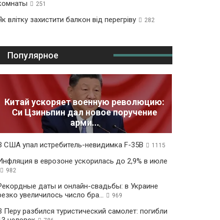
комнаты
251
Як влітку захистити балкон від перегріву
282
Популярное
Китай ускоряет военную революцию:
Си Цзиньпин дал новое поручение
арми...
В США упал истребитель-невидимка F-35B
1115
Инфляция в еврозоне ускорилась до 2,9% в июле
982
Рекордные даты и онлайн-свадьбы: в Украине
резко увеличилось число бра...
969
В Перу разбился туристический самолет: погибли