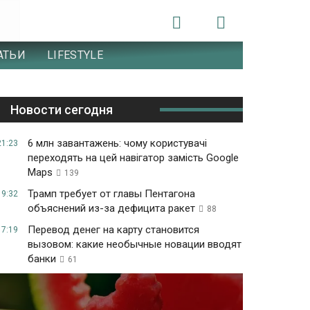
АТЬИ
LIFESTYLE
Новости сегодня
6 млн завантажень: чому користувачі
21:23
переходять на цей навігатор замість Google
Maps
139
Трамп требует от главы Пентагона
19:32
объяснений из-за дефицита ракет
88
Перевод денег на карту становится
17:19
вызовом: какие необычные новации вводят
банки
61