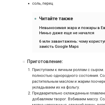
соль, перец
Читайте также
Невыносимая жара и пожары в Евр
Ниньо даже еще не начался
6 млн завантажень: чому користу
замість Google Maps
Приготовление:
Приступаем к яичным роллам с сыром.
полностью однородного состояния. Со
растительным маслом и жарим поочере
укладываем их на фольгу.
Предварительно охлажденные плавленн
добавляем творог. Взбиваем массу. Со
мелко нарезанные: сладкий перец, петр