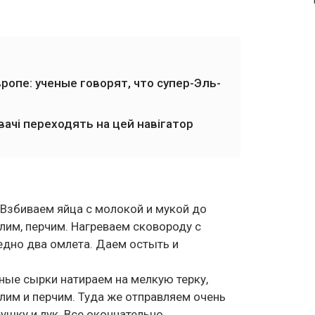
опе: ученые говорят, что супер-Эль-
вачі переходять на цей навігатор
 Взбиваем яйца с молокой и мукой до
лим, перчим. Нагреваем сковороду с
дно два омлета. Даем остыть и
ые сырки натираем на мелкую терку,
лим и перчим. Туда же отправляем очень
ушку и лук. Все окончательно