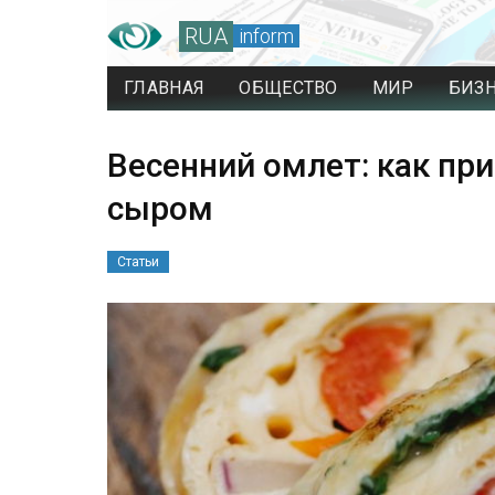
RUA
inform
ГЛАВНАЯ
ОБЩЕСТВО
МИР
БИЗ
Весенний омлет: как пр
сыром
Статьи