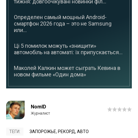
тижня: довгоочікувані новинки філ...
Определен самый мощный Android-
смартфон 2026 года – это не Samsung
или...
Ці 5 помилок можуть «знищити»
автомобіль на автоматі: їх припускається...
Маколей Калкин может сыграть Кевина в
новом фильме «Один дома»
NomID
ТЕГИ:
ЗАПОРОЖЬЕ
,
РЕКОРД
,
АВТО