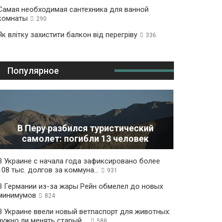
Самая необходимая сантехника для ванной
комнаты
290
Як влітку захистити балкон від перегріву
336
Популярное
В Перу разбился туристический
самолет: погибли 13 человек
В Украине с начала года зафиксировано более
108 тыс. долгов за коммуна...
931
В Германии из-за жары Рейн обмелел до новых
минимумов
824
В Украине ввели новый ветпаспорт для животных:
нужно ли менять старый ...
588