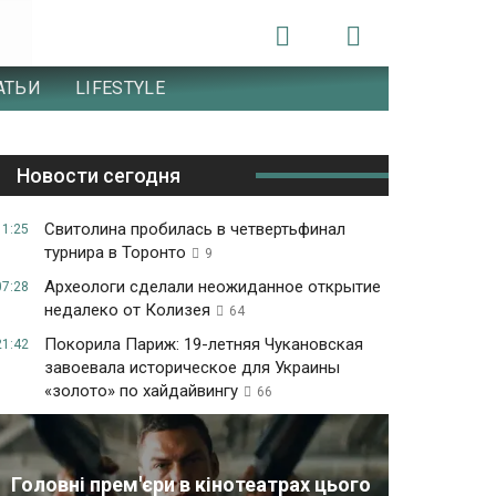
АТЬИ
LIFESTYLE
Новости сегодня
Свитолина пробилась в четвертьфинал
11:25
турнира в Торонто
9
Археологи сделали неожиданное открытие
07:28
недалеко от Колизея
64
Покорила Париж: 19-летняя Чукановская
21:42
завоевала историческое для Украины
«золото» по хайдайвингу
66
Головні прем'єри в кінотеатрах цього