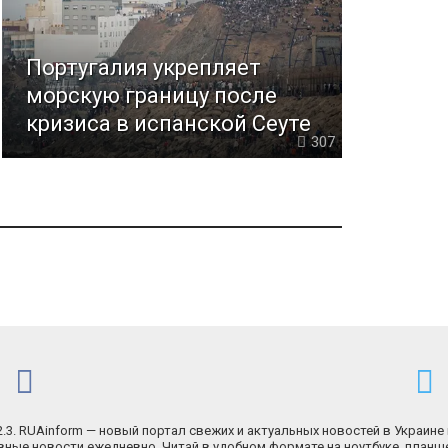
Португалия укрепляет
морскую границу после
кризиса в испанской Сеуте
307
.2.3. RUAinform — новый портал свежих и актуальных новостей в Украине 
ные новости ежедневно. Читай в удобном формате на ноутбуке, планш