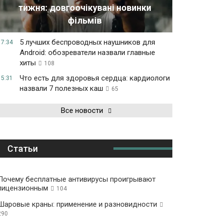
тижня: довгоочікувані новинки
фільмів
5 лучших беспроводных наушников для
17:34
Android: обозреватели назвали главные
хиты
108
Что есть для здоровья сердца: кардиологи
15:31
назвали 7 полезных каш
65
Все новости
Статьи
Почему бесплатные антивирусы проигрывают
лицензионным
104
Шаровые краны: применение и разновидности
290