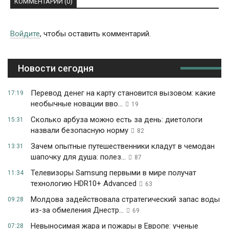
КОММЕНТАРИИ (0)
Войдите
, чтобы оставить комментарий.
Новости сегодня
Перевод денег на карту становится вызовом: какие
17:19
необычные новации вво...
19
Сколько арбуза можно есть за день: диетологи
15:31
назвали безопасную норму
82
Зачем опытные путешественники кладут в чемодан
13:31
шапочку для душа: полез...
87
Телевизоры Samsung первыми в мире получат
11:34
технологию HDR10+ Advanced
63
Молдова задействовала стратегический запас воды
09:28
из-за обмеления Днестр...
69
Невыносимая жара и пожары в Европе: ученые
07:28