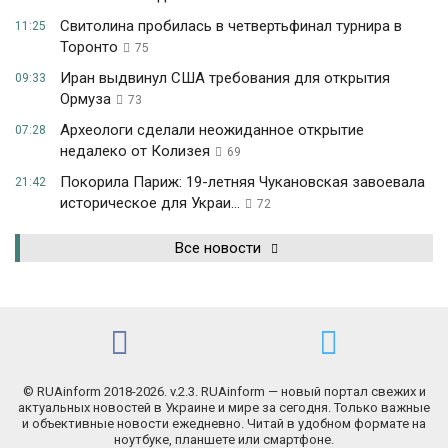
Свитолина пробилась в четвертьфинал турнира в
11:25
Торонто
75
Иран выдвинул США требования для открытия
09:33
Ормуза
73
Археологи сделали неожиданное открытие
07:28
недалеко от Колизея
69
Покорила Париж: 19-летняя Чукановская завоевала
21:42
историческое для Украи...
72
Все новости
© RUAinform 2018-2026. v.2.3. RUAinform — новый портал свежих и
актуальных новостей в Украине и мире за сегодня. Только важные
и объективные новости ежедневно. Читай в удобном формате на
ноутбуке, планшете или смартфоне.