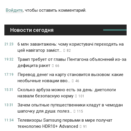
Войдите
, чтобы оставить комментарий.
Новости сегодня
6 млн завантажень: чому користувачі переходять на
21:23
цей навігатор заміст...
82
Трамп требует от главы Пентагона объяснений из-за
19:32
дефицита ракет
66
Перевод денег на карту становится вызовом: какие
17:19
необычные новации вво...
46
Сколько арбуза можно есть за день: диетологи
15:31
назвали безопасную норму
101
Зачем опытные путешественники кладут в чемодан
13:31
шапочку для душа: полез...
115
Телевизоры Samsung первыми в мире получат
11:34
технологию HDR10+ Advanced
91