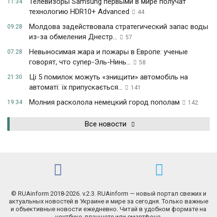
Телевизоры Samsung первыми в мире получат
11:34
технологию HDR10+ Advanced
44
Молдова задействовала стратегический запас воды
09:28
из-за обмеления Днестр...
57
Невыносимая жара и пожары в Европе: ученые
07:28
говорят, что супер-Эль-Нинь...
58
Ці 5 помилок можуть «знищити» автомобіль на
21:30
автоматі: їх припускається...
141
Молния расколола немецкий город пополам
19:34
142
Все новости
© RUAinform 2018-2026. v.2.3. RUAinform — новый портал свежих и
актуальных новостей в Украине и мире за сегодня. Только важные
и объективные новости ежедневно. Читай в удобном формате на
ноутбуке, планшете или смартфоне.