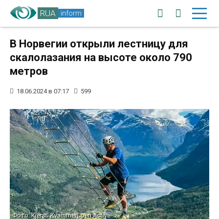
RUA
inform
В Норвегии открыли лестницу для
скалолазания на высоте около 790
метров
18.06.2024 в 07:17
599
Фото: Kjersti Kvamme/Loen Active