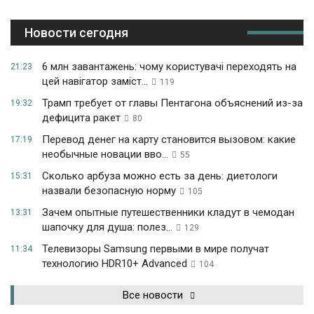
Новости сегодня
6 млн завантажень: чому користувачі переходять на
21:23
цей навігатор заміст...
119
Трамп требует от главы Пентагона объяснений из-за
19:32
дефицита ракет
80
Перевод денег на карту становится вызовом: какие
17:19
необычные новации вво...
55
Сколько арбуза можно есть за день: диетологи
15:31
назвали безопасную норму
105
Зачем опытные путешественники кладут в чемодан
13:31
шапочку для душа: полез...
129
Телевизоры Samsung первыми в мире получат
11:34
технологию HDR10+ Advanced
104
Все новости