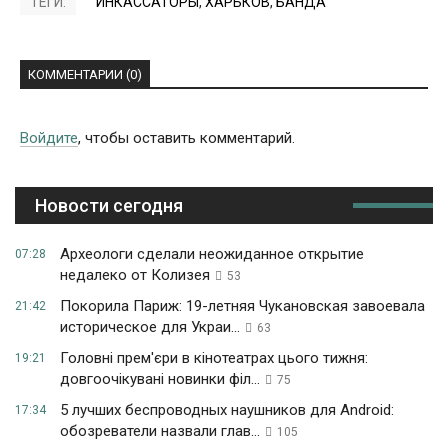
ТЕГИ:
ИНКАССАТОРЫ
,
ХАРЬКОВ
,
БАНДА
КОММЕНТАРИИ (0)
Войдите
, чтобы оставить комментарий.
Новости сегодня
Археологи сделали неожиданное открытие
07:28
недалеко от Колизея
53
Покорила Париж: 19-летняя Чукановская завоевала
21:42
историческое для Украи...
63
Головні прем'єри в кінотеатрах цього тижня:
19:21
довгоочікувані новинки філ...
75
5 лучших беспроводных наушников для Android:
17:34
обозреватели назвали глав...
105