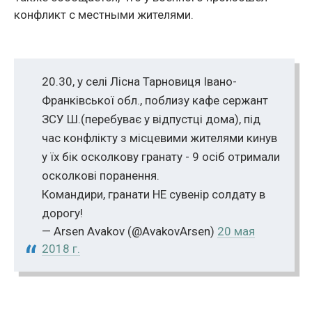
конфликт с местными жителями.
20.30, у селі Лісна Тарновиця Івано-
Франківської обл., поблизу кафе сержант
ЗСУ Ш.(перебуває у відпустці дома), під
час конфлікту з місцевими жителями кинув
у їх бік осколкову гранату - 9 осіб отримали
осколкові поранення.
Командири, гранати НЕ сувенір солдату в
дорогу!
— Arsen Avakov (@AvakovArsen)
20 мая
2018 г.