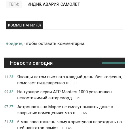
ТЕГИ:
ИНДИЯ
,
АВАРИЯ
,
САМОЛЕТ
КОММЕНТАРИИ (0)
Войдите
, чтобы оставить комментарий.
Новости сегодня
Японцы летом пьют это каждый день: без кофеина,
11:23
помогает пищеварению и...
1
На турнире серии ATP Masters 1000 установлен
09:32
непостижимый антирекорд
21
Астронавты на Марсе не смогут выжить даже в
07:27
закрытых помещениях: что в...
65
6 млн завантажень: чому користувачі переходять на
21:23
цей навігатор заміст...
146