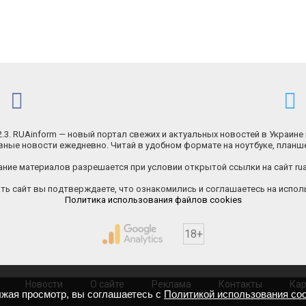
.2.3. RUAinform — новый портал свежих и актуальных новостей в Украине 
ные новости ежедневно. Читай в удобном формате на ноутбуке, планш
ние материалов разрешается при условии открытой ссылки на сайт rua
ь сайт вы подтверждаете, что ознакомились и соглашаетесь на исполь
Политика использования файлов cookies
18+
Новости
О сайте
Реклама
Контакты
Кар
лжая просмотр, вы соглашаетесь с
Политикой использования coo