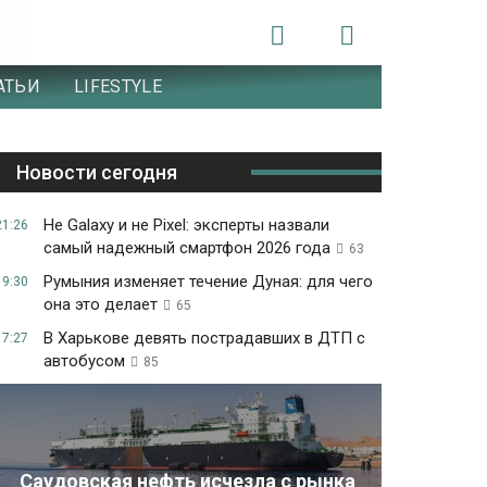
АТЬИ
LIFESTYLE
Новости сегодня
Не Galaxy и не Pixel: эксперты назвали
21:26
самый надежный смартфон 2026 года
63
Румыния изменяет течение Дуная: для чего
19:30
она это делает
65
В Харькове девять пострадавших в ДТП с
17:27
автобусом
85
Саудовская нефть исчезла с рынка