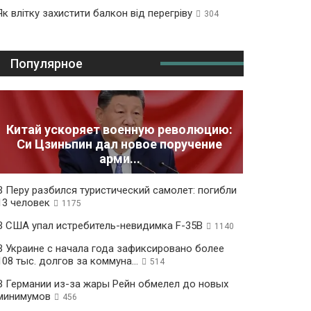
Як влітку захистити балкон від перегріву
304
Популярное
Китай ускоряет военную революцию:
Си Цзиньпин дал новое поручение
арми...
В Перу разбился туристический самолет: погибли
13 человек
1175
В США упал истребитель-невидимка F-35B
1140
В Украине с начала года зафиксировано более
108 тыс. долгов за коммуна...
514
В Германии из-за жары Рейн обмелел до новых
минимумов
456