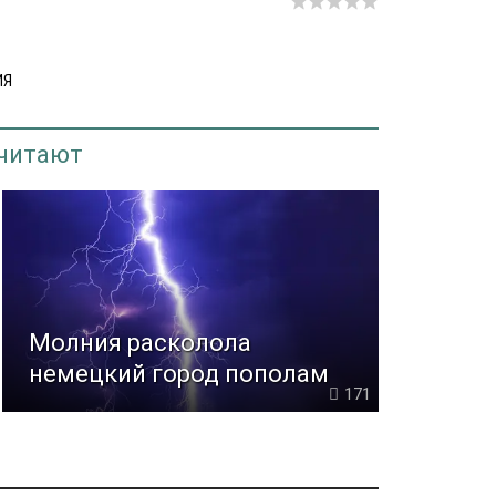
ИЯ
 читают
Молния расколола
немецкий город пополам
171