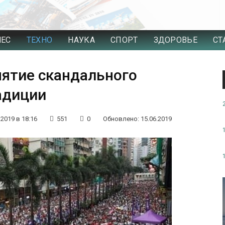
НЕС
ТЕХНО
НАУКА
СПОРТ
ЗДОРОВЬЕ
СТ
нятие скандального
адиции
.2019 в 18:16
551
0
Обновлено: 15.06.2019