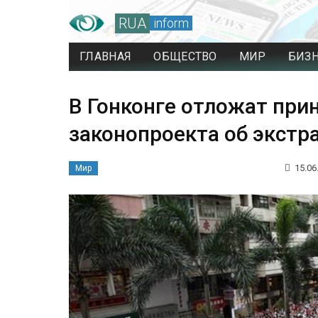
RUA
inform
ГЛАВНАЯ
ОБЩЕСТВО
МИР
БИЗ
В Гонконге отложат при
законопроекта об экстр
15.06
Мир