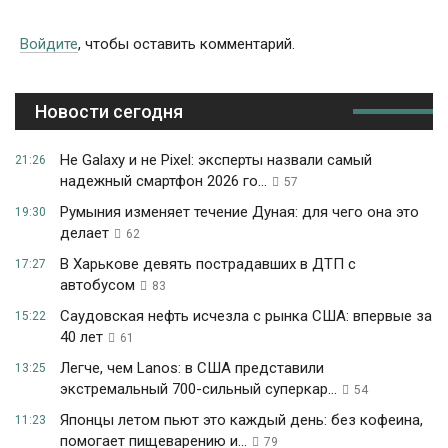
Войдите
, чтобы оставить комментарий.
Новости сегодня
Не Galaxy и не Pixel: эксперты назвали самый
21:26
надежный смартфон 2026 го...
57
Румыния изменяет течение Дуная: для чего она это
19:30
делает
62
В Харькове девять пострадавших в ДТП с
17:27
автобусом
83
Саудовская нефть исчезла с рынка США: впервые за
15:22
40 лет
61
Легче, чем Lanos: в США представили
13:25
экстремальный 700-сильный суперкар...
54
Японцы летом пьют это каждый день: без кофеина,
11:23
помогает пищеварению и...
79