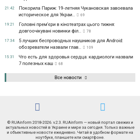
Покорила Париж: 19-летняя Чукановская завоевала
21:42
историческое для Украи...
69
Головні прем'єри в кінотеатрах цього тижня:
19:21
довгоочікувані новинки філ...
78
5 лучших беспроводных наушников для Android:
17:34
обозреватели назвали глав...
109
Что есть для здоровья сердца: кардиологи назвали
15:31
7 полезных каш
68
Все новости
© RUAinform 2018-2026. v.2.3. RUAinform — новый портал свежих и
актуальных новостей в Украине и мире за сегодня. Только важные
и объективные новости ежедневно. Читай в удобном формате на
ноутбуке, планшете или смартфоне.