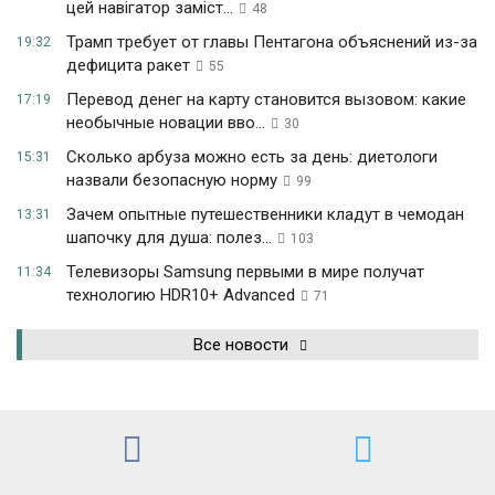
цей навігатор заміст...
48
Трамп требует от главы Пентагона объяснений из-за
19:32
дефицита ракет
55
Перевод денег на карту становится вызовом: какие
17:19
необычные новации вво...
30
Сколько арбуза можно есть за день: диетологи
15:31
назвали безопасную норму
99
Зачем опытные путешественники кладут в чемодан
13:31
шапочку для душа: полез...
103
Телевизоры Samsung первыми в мире получат
11:34
технологию HDR10+ Advanced
71
Все новости