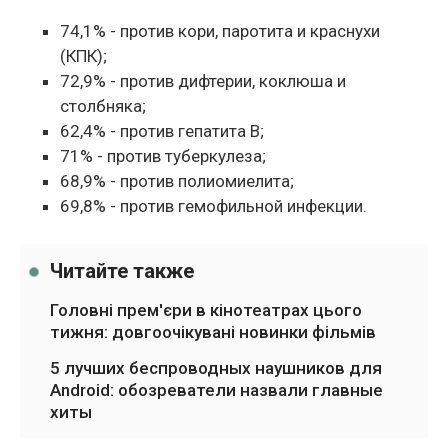
74,1% - против кори, паротита и краснухи
(КПК);
72,9% - против дифтерии, коклюша и
столбняка;
62,4% - против гепатита В;
71% - против туберкулеза;
68,9% - против полиомиелита;
69,8% - против гемофильной инфекции.
Читайте также
Головні прем'єри в кінотеатрах цього
тижня: довгоочікувані новинки фільмів
5 лучших беспроводных наушников для
Android: обозреватели назвали главные
хиты