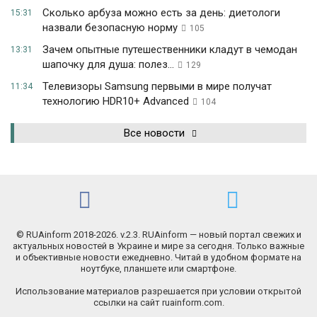
Сколько арбуза можно есть за день: диетологи
15:31
назвали безопасную норму
105
Зачем опытные путешественники кладут в чемодан
13:31
шапочку для душа: полез...
129
Телевизоры Samsung первыми в мире получат
11:34
технологию HDR10+ Advanced
104
Все новости
© RUAinform 2018-2026. v.2.3. RUAinform — новый портал свежих и
актуальных новостей в Украине и мире за сегодня. Только важные
и объективные новости ежедневно. Читай в удобном формате на
ноутбуке, планшете или смартфоне.
Использование материалов разрешается при условии открытой
ссылки на сайт ruainform.com.