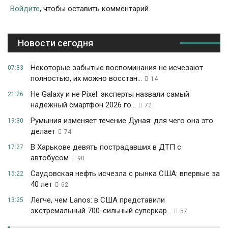
Войдите
, чтобы оставить комментарий.
Новости сегодня
Некоторые забытые воспоминания не исчезают
07:33
полностью, их можно восстан...
14
Не Galaxy и не Pixel: эксперты назвали самый
21:26
надежный смартфон 2026 го...
72
Румыния изменяет течение Дуная: для чего она это
19:30
делает
74
В Харькове девять пострадавших в ДТП с
17:27
автобусом
90
Саудовская нефть исчезла с рынка США: впервые за
15:22
40 лет
62
Легче, чем Lanos: в США представили
13:25
экстремальный 700-сильный суперкар...
57